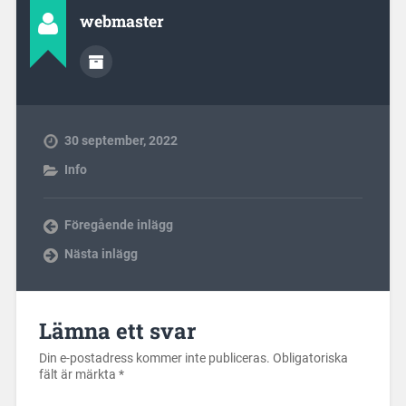
webmaster
30 september, 2022
Info
Föregående inlägg
Nästa inlägg
Lämna ett svar
Din e-postadress kommer inte publiceras.
Obligatoriska
fält är märkta
*